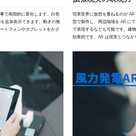
る事で画期的に変化します。白色
現実世界に仮想を重ねるのが AR
明を追加表示できます。動きの無
型で製作し、周辺地域を AR に
マートフォンやタブレットをかざ
で表現するなども可能です。建物
効果的です。AR は現実とつな